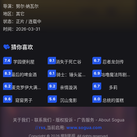
导演：
努尔·纳瓦尔
地区：
其它
状态：
正片
/ 连载中
时间：
2026-03-31
猜你喜欢
正片
正片
正片
7.4
9.1
6.7
学园便利屋
消失于死亡谷
忍者龙剑传
正片
正片
正片
8.3
6.1
6.9
最后的啤金酒
风暴骑士：锤头鲨的传说
咕噜咕噜魔法阵剧场版
正片
正片
正片
6.2
9.2
6.7
罗伊麦克罗伊大满贯最后一关
亲情漩涡
多莉
正片
正片
正片
9.6
5.6
8.0
窥窗男子
沉山鬼影
总统的蛋糕
关于我们
-
联系我们
-
版权投诉
-
广告服务
-
About Sogua
//
rss
,当前启用:
www.sogua.com
Copyright ©
2026 搜刮影视. All rights reserved.