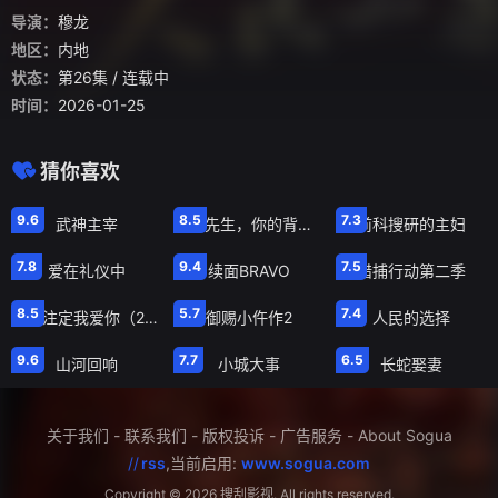
导演：
穆龙
地区：
内地
状态：
第26集
/ 连载中
时间：
2026-01-25
猜你喜欢
第619集
第3集
第2集
9.6
8.5
7.3
武神主宰
侦探先生，你的背包开着呢
前科搜研的主妇
第2集
第12集
第3集
7.8
9.4
7.5
爱在礼仪中
续面BRAVO
猎捕行动第二季
第20集
第20集
第26集
8.5
5.7
7.4
命中注定我爱你（2014）
御赐小仵作2
人民的选择
第12集
第32集
第15集
9.6
7.7
6.5
山河回响
小城大事
长蛇娶妻
关于我们
-
联系我们
-
版权投诉
-
广告服务
-
About Sogua
//
rss
,当前启用:
www.sogua.com
Copyright ©
2026 搜刮影视. All rights reserved.