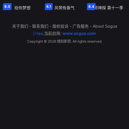
8.0
6.1
6.4
给你梦想
风带有香气
牧师神探 第十一季
关于我们
-
联系我们
-
版权投诉
-
广告服务
-
About Sogua
//
rss
,当前启用:
www.sogua.com
Copyright ©
2026 搜刮影视. All rights reserved.