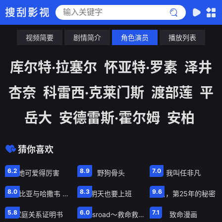
搜刮影视
视频简要
剧情简介
角色演员
播放列表
库尔特·拉塞尔
怀亚特·罗素
泽井
杏奈
科雷西·克莱门斯
渡部莲
平
岳大
安德雷斯·霍尔姆
安柏
猜你喜欢
第14集
第21集
第10集
6.2
8.9
7.0
她可爱得厉害
野狗骨头
我叫任非凡
第10集
第8集
第1集
8.0
8.3
9.6
莎士比亚与哈撒韦 私人调查员 第一季
明天也要上班
告白，第25年的秘密
第6集
第2集
第2集
5.8
6.0
7.1
家庭关系证明书
Crossroad～救命救急的约定
致命漫画
第2集
第77集
第5集