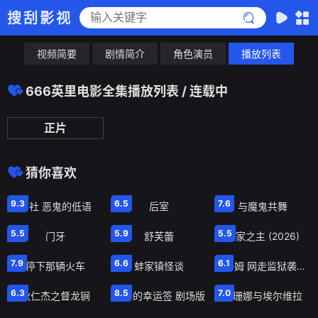
搜刮影视
视频简要
剧情简介
角色演员
播放列表
666英里电影全集播放列表 / 连载中
正片
猜你喜欢
正片
正片
正片
9.3
6.5
7.6
神社 恶鬼的低语
后室
与魔鬼共舞
正片
正片
正片
5.5
5.9
5.5
门牙
舒芙蕾
一家之主 (2026)
正片
正片
正片
7.9
6.6
6.1
停下那辆火车
蚌家镇怪谈
金卡姆 网走监狱袭击篇
正片
正片
正片
6.3
8.5
7.0
狄仁杰之督龙锏
意外的幸运签 剧场版
苏珊娜与埃尔维拉