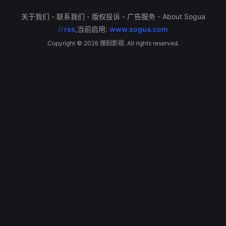
关于我们
-
联系我们
-
版权投诉
-
广告服务
-
About Sogua
//
rss
,当前启用:
www.sogua.com
Copyright ©
2026 搜刮影视. All rights reserved.