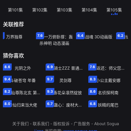
第101集
第102集
第103集
第104集
第105集
关联推荐
集
第110集
第172集
第55集
7.6
6.4
6.2
万界独尊
开局一万俯卧撑：轰
绝世战魂 3D动画版
大周仙吏 动
杀神明 动态漫画
猜你喜欢
第17集
第28集
第80集
8.6
6.9
7.6
光阴之外
假面骑士ZZZ 普通话版
收徒返还：师父您给的太多了 第二季·动态漫
第194集
第660集
第400集
9.4
9.7
8.3
斗破苍穹 年番
灵剑尊
小公主戴安娜
第365集
第13集
第1256集
8.2
9.3
8.6
最强仙尊陈北玄 第四季·动态漫
薰香花朵凛然绽放
名侦探柯南
第588集
第248集已
第328集
8.0
6.7
6.8
修仙归来当大佬
万毒蛊心：废材大小姐杀疯了
妖精的尾巴
关于我们
-
联系我们
-
版权投诉
-
广告服务
-
About Sogua
//
rss
,当前启用:
www.sogua.com